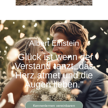
Albert Einstein
"Glück ist wenn der
Verstand tanzt, das
Herz atmet und die
Augen lieben."
Kennenlernen vereinbaren